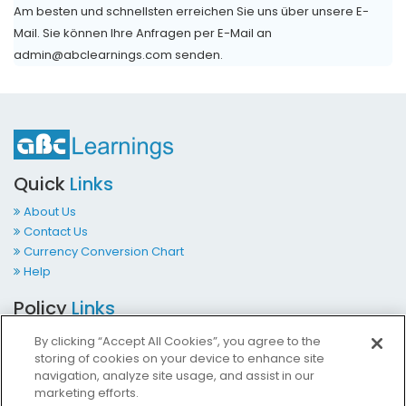
Am besten und schnellsten erreichen Sie uns über unsere E-
Mail. Sie können Ihre Anfragen per E-Mail an
admin@abclearnings.com senden.
Quick
Links
About Us
Contact Us
Currency Conversion Chart
Help
Policy
Links
Terms & Conditions
By clicking “Accept All Cookies”, you agree to the
Privacy Policy
storing of cookies on your device to enhance site
Cookies Policy
navigation, analyze site usage, and assist in our
marketing efforts.
Accessibility at ABCLearnings